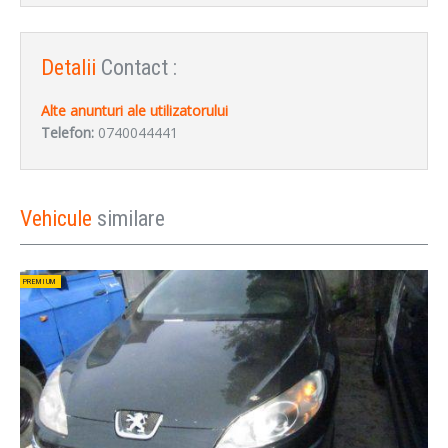
Detalii
Contact :
Alte anunturi ale utilizatorului
Logare Cont
Telefon:
0740044441
Vehicule
similare
PREMIUM
LOGARE
Ati uitat parola?
Aveti deja cont la noi?
Nu sunteti inregistrat?
Logare Cont Aici
Creare Cont