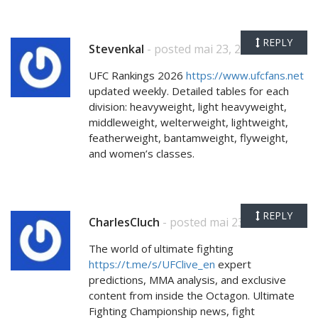
REPLY
Stevenkal
- posted mai 23, 2026
UFC Rankings 2026
https://www.ufcfans.net
updated weekly. Detailed tables for each
division: heavyweight, light heavyweight,
middleweight, welterweight, lightweight,
featherweight, bantamweight, flyweight,
and women’s classes.
REPLY
CharlesCluch
- posted mai 23, 2026
The world of ultimate fighting
https://t.me/s/UFClive_en
expert
predictions, MMA analysis, and exclusive
content from inside the Octagon. Ultimate
Fighting Championship news, fight