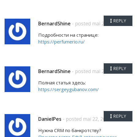
REPLY
BernardShine
- posted mai 22, 2026
Подробности на странице:
https://perfumerio.ru/
REPLY
BernardShine
- posted mai 22, 2026
Полная статья здесь:
https://sergeygubanov.com/
REPLY
DanielPes
- posted mai 22, 2026
Нужна CRM по банкротству?