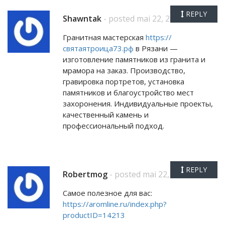
REPLY
Shawntak
- posted mai 22, 2026
Гранитная мастерская
https://
святаятроица73.рф
в Рязани —
изготовление памятников из гранита и
мрамора на заказ. Производство,
гравировка портретов, установка
памятников и благоустройство мест
захоронения. Индивидуальные проекты,
качественный камень и
профессиональный подход.
REPLY
Robertmog
- posted mai 22, 2026
Самое полезное для вас:
https://aromline.ru/index.php?
productID=14213