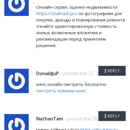
Онлайн-сервис оценки недвижимости
https://shalmach.pro
по фотографиям для
покупки, аренды и планирования ремонта.
Узнайте ориентировочную стоимость
жилья, возможные вложения и
рекомендации перед принятием
решения.
REPLY
DonaldJuP
- posted mai 27, 2026
кино онлайн смотреть бесплатно
смотреть новинки кино
REPLY
NathanTam
- posted mai 28, 2026
микро займ на карту
https://tbcareer.ru