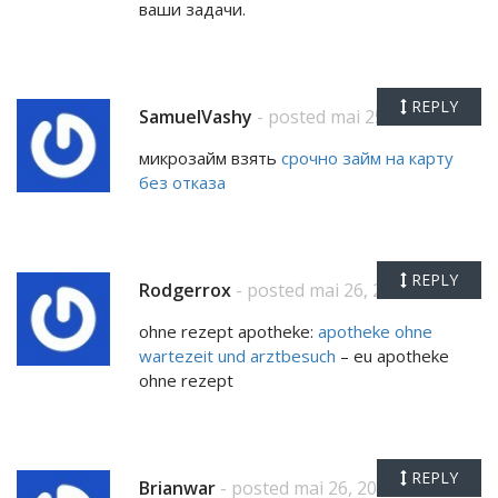
ваши задачи.
REPLY
SamuelVashy
- posted mai 25, 2026
микрозайм взять
срочно займ на карту
без отказа
REPLY
Rodgerrox
- posted mai 26, 2026
ohne rezept apotheke:
apotheke ohne
wartezeit und arztbesuch
– eu apotheke
ohne rezept
REPLY
Brianwar
- posted mai 26, 2026