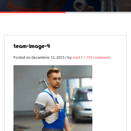
12
team-image-4
DEC.
Posted on decembrie 12, 2015 / by
owd
/
1.735 comments
1.735