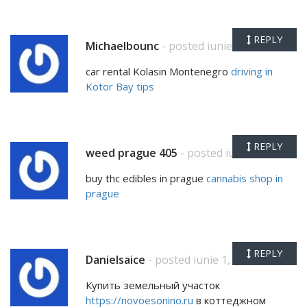
REPLY
Michaelbounc
- posted iunie 1, 2026
car rental Kolasin Montenegro
driving in
Kotor Bay tips
REPLY
weed prague 405
- posted iunie 1, 2026
buy thc edibles in prague
cannabis shop in
prague
REPLY
Danielsaice
- posted iunie 1, 2026
Купить земельный участок
https://novoesonino.ru
в коттеджном