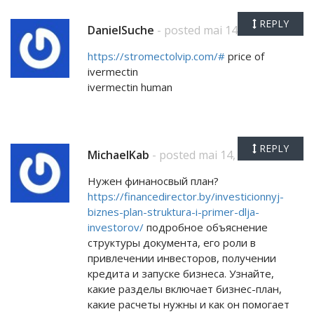
REPLY
DanielSuche
- posted mai 14, 2026
https://stromectolvip.com/#
price of
ivermectin
ivermectin human
REPLY
MichaelKab
- posted mai 14, 2026
Нужен финаносвый план?
https://financedirector.by/investicionnyj-
biznes-plan-struktura-i-primer-dlja-
investorov/
подробное объяснение
структуры документа, его роли в
привлечении инвесторов, получении
кредита и запуске бизнеса. Узнайте,
какие разделы включает бизнес-план,
какие расчеты нужны и как он помогает