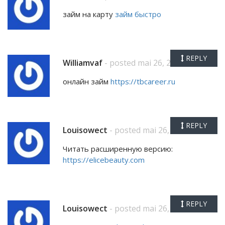
займ на карту
займ быстро
REPLY
Williamvaf
- posted mai 26, 2026
онлайн займ
https://tbcareer.ru
REPLY
Louisowect
- posted mai 26, 2026
Читать расширенную версию:
https://elicebeauty.com
REPLY
Louisowect
- posted mai 26, 2026