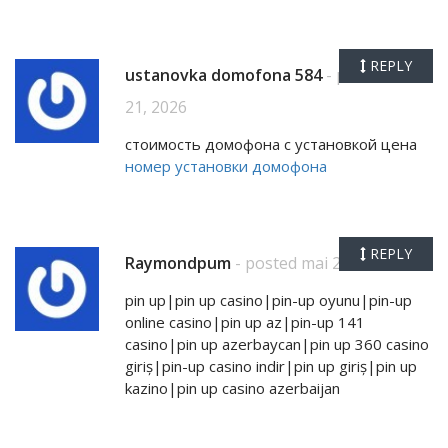
REPLY
ustanovka domofona 584
- posted mai
21, 2026
стоимость домофона с установкой цена
номер установки домофона
REPLY
Raymondpum
- posted mai 22, 2026
pin up|pin up casino|pin-up oyunu|pin-up
online casino|pin up az|pin-up 141
casino|pin up azerbaycan|pin up 360 casino
giriş|pin-up casino indir|pin up giriş|pin up
kazino|pin up casino azerbaijan