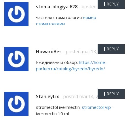
REPLY
stomatologiya 628
- posted mai 11, 2026
частная стоматология
номер
стоматологии
REPLY
HowardBes
- posted mai 13, 2026
Ежедневный обзор:
https://home-
parfum.ru/catalog/byredo/byredo/
REPLY
StanleyLix
- posted mai 14, 2026
stromectol ivermectin:
stromectol Vip
–
ivermectin 10 ml