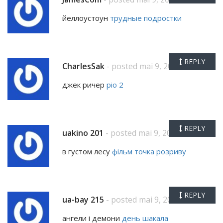
йеллоустоун
трудные подростки
REPLY
CharlesSak
- posted mai 9, 2026
джек ричер
ріо 2
REPLY
uakino 201
- posted mai 9, 2026
в густом лесу
фільм точка розриву
REPLY
ua-bay 215
- posted mai 9, 2026
ангели і демони
день шакала