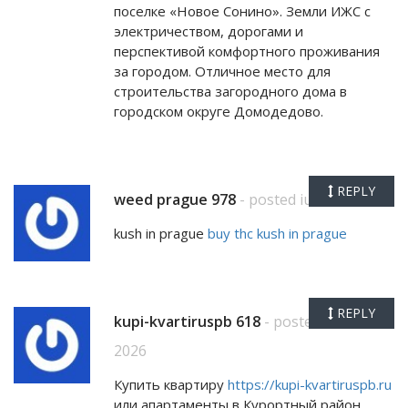
поселке «Новое Сонино». Земли ИЖС с
электричеством, дорогами и
перспективой комфортного проживания
за городом. Отличное место для
строительства загородного дома в
городском округе Домодедово.
REPLY
weed prague 978
- posted iunie 1, 2026
kush in prague
buy thc kush in prague
REPLY
kupi-kvartiruspb 618
- posted iunie 1,
2026
Купить квартиру
https://kupi-kvartiruspb.ru
или апартаменты в Курортный район