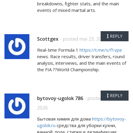
breakdowns, fighter stats, and the main
events of mixed martial arts.
REPLY
Scottgex
- posted mai 23, 2026
Real-time Formula 1
https://t.me/s/f1vpe
news. Race results, driver transfers, round
analysis, interviews, and the main events of
the FIA ??World Championship.
REPLY
bytovoy-ugolok 786
- posted mai 23,
2026
Бытовая химия для дома
https://bytovoy-
ugolok.ru
средства для уборки кухни,
ванной, пола, стирки и дезинфекции.