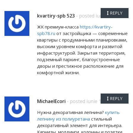
REPLY
kvartiry-spb 523
- posted iunie 1, 2026
ЖК премиум-класса
https://kvartiry-
spb78.ru
от застройщика — современные
квартиры с продуманными планировками,
высоким уровнем комфорта и развитой
инфраструктурой. Закрытая территория,
подземный паркинг, благоустроенные
дворы и престижное расположение для
комфортной жизни.
REPLY
MichaelEcori
- posted iunie 1, 2026
Нужна декоративная лепнина?
купить
лепнину из полиуретана
стильный
декоративный элемент для интерьера.
Карнизы, молдинги, колонны и розетки