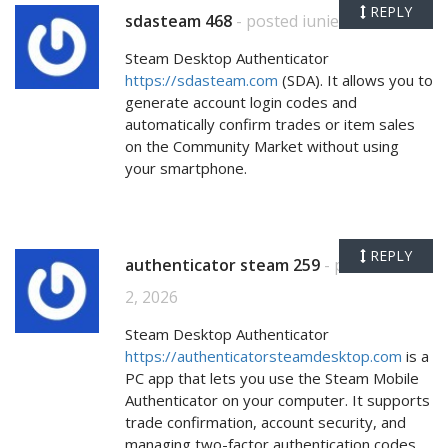
REPLY
sdasteam 468
- posted iunie 1, 2026
Steam Desktop Authenticator
https://sdasteam.com
(SDA). It allows you to
generate account login codes and
automatically confirm trades or item sales
on the Community Market without using
your smartphone.
REPLY
authenticator steam 259
- posted iunie
2, 2026
Steam Desktop Authenticator
https://authenticatorsteamdesktop.com
is a
PC app that lets you use the Steam Mobile
Authenticator on your computer. It supports
trade confirmation, account security, and
managing two-factor authentication codes