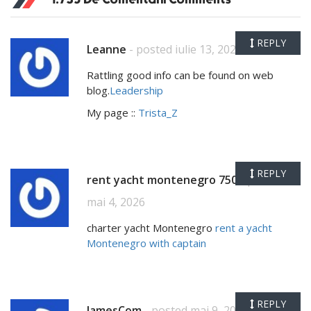
REPLY
Leanne
- posted iulie 13, 2024
Rattling good info can be found on web
blog.
Leadership
My page ::
Trista_Z
REPLY
rent yacht montenegro 750
- posted
mai 4, 2026
charter yacht Montenegro
rent a yacht
Montenegro with captain
REPLY
JamesCom
- posted mai 9, 2026