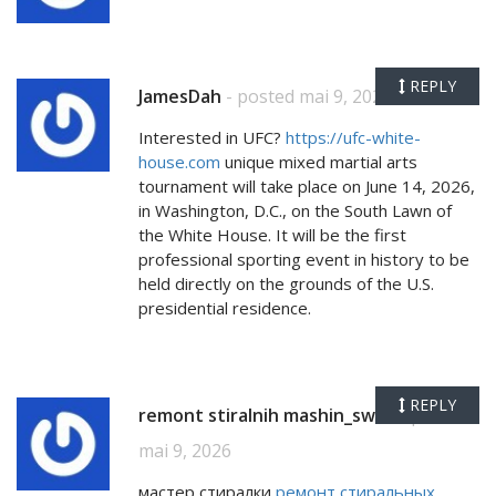
REPLY
JamesDah
- posted mai 9, 2026
Interested in UFC?
https://ufc-white-
house.com
unique mixed martial arts
tournament will take place on June 14, 2026,
in Washington, D.C., on the South Lawn of
the White House. It will be the first
professional sporting event in history to be
held directly on the grounds of the U.S.
presidential residence.
REPLY
remont stiralnih mashin_swMi
- posted
mai 9, 2026
мастер стиралки
ремонт стиральных