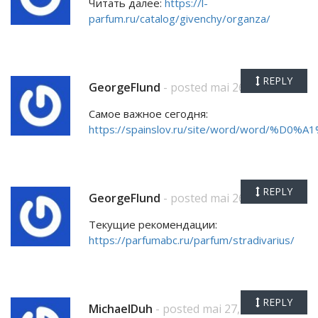
Читать далее:
https://l-
parfum.ru/catalog/givenchy/organza/
REPLY
GeorgeFlund
- posted mai 26, 2026
Самое важное сегодня:
https://spainslov.ru/site/word/word/%
REPLY
GeorgeFlund
- posted mai 26, 2026
Текущие рекомендации:
https://parfumabc.ru/parfum/stradivarius/
REPLY
MichaelDuh
- posted mai 27, 2026