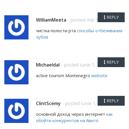
REPLY
WilliamMeeta
- posted mai 31, 2026
чистка полости рта
способы отбеливания
зубов
REPLY
Michaeldal
- posted iunie 1, 2026
active tourism Montenegro
website
REPLY
ClintScemy
- posted iunie 1, 2026
основной доход через интернет
как
обойти конкурентов на Авито