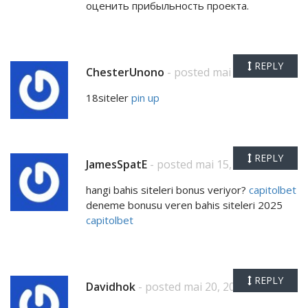
оценить прибыльность проекта.
REPLY
ChesterUnono
- posted mai 15, 2026
18siteler
pin up
REPLY
JamesSpatE
- posted mai 15, 2026
hangi bahis siteleri bonus veriyor?
capitolbet
deneme bonusu veren bahis siteleri 2025
capitolbet
REPLY
Davidhok
- posted mai 20, 2026